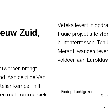
Veteka levert in opd
euw Zuid,
fraaie project
alle vlo
buitenterrassen. Ten
Meranti wanden teve
voldoen aan
Euroklas
ntwerpen brengt
and. Aan de zijde Van
elier Kempe Thill
Eindopdrachtgever:
ten met commerciële
Stad