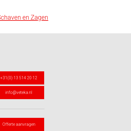
Schaven en Zagen
+31(0) 13 514 20 12
info@veteka.nl
Offerte aanvragen