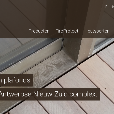
Engli
Producten
FireProtect
Houtsoorten
n plafonds
t Antwerpse Nieuw Zuid complex.