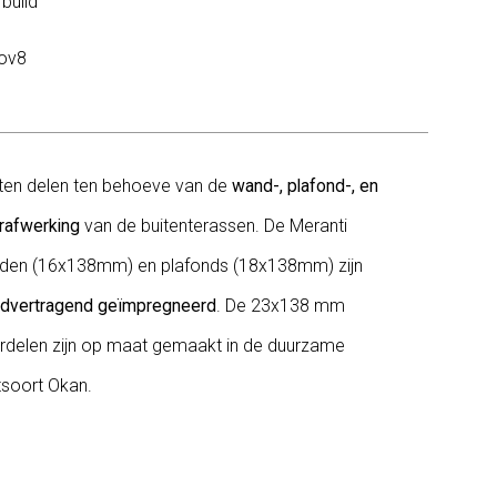
rbuild
ov8
ten delen ten behoeve van de
wand-, plafond-, en
rafwerking
van de buitenterassen. De Meranti
den (16x138mm) en plafonds (18x138mm) zijn
ndvertragend geïmpregneerd
. De 23x138 mm
rdelen zijn op maat gemaakt in de duurzame
tsoort Okan.