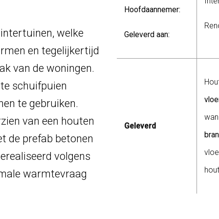
Inte
Hoofdaannemer:
Ren
ntertuinen, welke
Geleverd aan:
rmen en tegelijkertijd
lak van de woningen.
Hou
ote schuifpuien
vloe
enen te gebruiken.
wan
rzien van een houten
Geleverd
bra
et de prefab betonen
vloe
erealiseerd volgens
hou
imale warmtevraag